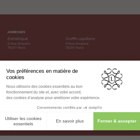
ADRESSES
Esthétique
Greffe capillaire
6 Rue Ampère
9 Rue Ampère
75017 Paris
75017 Paris
A PROXIMITÉ
PARKING
Hôtel Pavillon Monceau
Parking Jouffroy
43 Rue Jouffroy d’Abbans
40 Rue Jouffroy d’Abbans
75017 Paris
75017 Paris
WeChat
TRANSPORT
3
2
Wagram
Monceau
163
20
31
Bus