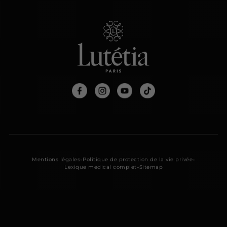
-
-
Mentions légales
Politique de protection de la vie privée
-
Lexique medical complet
Sitemap