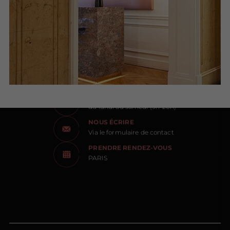
NOUS CONTACTER
NOUS APPELER
du lundi au samedi (9h-20h)
NOUS ÉCRIRE
Via le formulaire de contact
PRENDRE RENDEZ-VOUS
PARIS