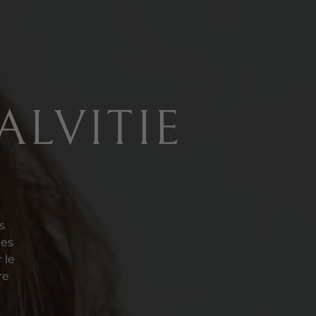
LVITIE
s
mes
 le
re