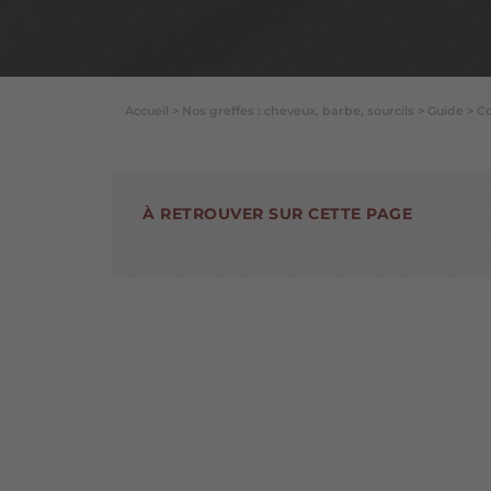
Accueil
>
Nos greffes : cheveux, barbe, sourcils
>
Guide
>
Co
À RETROUVER SUR CETTE PAGE