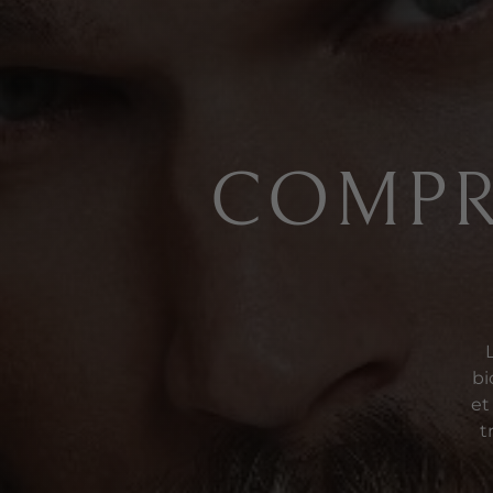
COMPR
bi
et
t