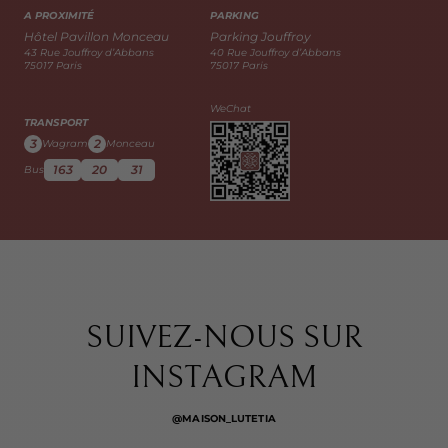
A PROXIMITÉ
PARKING
Hôtel Pavillon Monceau
Parking Jouffroy
43 Rue Jouffroy d’Abbans
40 Rue Jouffroy d’Abbans
75017 Paris
75017 Paris
WeChat
TRANSPORT
3
2
Wagram
Monceau
163
20
31
Bus
SUIVEZ-NOUS SUR
INSTAGRAM
@MAISON_LUTETIA