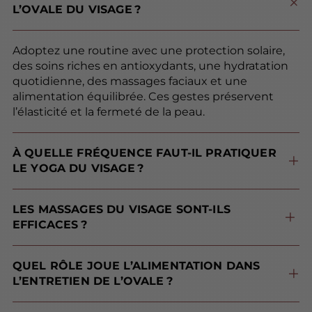
L’OVALE DU VISAGE ?
Adoptez une routine avec une protection solaire,
des soins riches en antioxydants, une hydratation
quotidienne, des massages faciaux et une
alimentation équilibrée. Ces gestes préservent
l’élasticité et la fermeté de la peau.
À QUELLE FRÉQUENCE FAUT-IL PRATIQUER
LE YOGA DU VISAGE ?
Pour profiter de vrais résultats sur l’ovale du visage, réalisez vos exercices de yoga facial 3 à 5 fois par semaine, en ciblant la zone du menton et des joues.
LES MASSAGES DU VISAGE SONT-ILS
EFFICACES ?
Oui, les automassages stimulent la circulation sanguine, favorisent le drainage lymphatique et tonifient les muscles, limitant ainsi l’apparition du relâchement cutané au niveau de l’ovale.
QUEL RÔLE JOUE L’ALIMENTATION DANS
L’ENTRETIEN DE L’OVALE ?
Une alimentation riche en protéines, antioxydants, vitamines et oméga-3 stimule la production de collagène et d’élastine, essentiels pour maintenir un ovale du visage ferme.