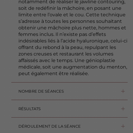
notamment de réaliser le jawline contouring,
soit de redéfinir la mâchoire, en posant une
limite entre l’ovale et le cou. Cette technique
s’adresse à toutes les personnes souhaitant
obtenir une mâchoire plus nette, hommes et
femmes inclus. Il n’existe pas d’effets
indésirables liés à l’acide hyaluronique, celui-ci
offrant du rebond à la peau, repulpant les
zones creuses et restaurant les volumes
affaissés avec le temps. Une génioplastie
médicale, soit une augmentation du menton,
peut également être réalisée.
NOMBRE DE SÉANCES
Le jawline contouring est réalisé en une séance.
RÉSULTATS
Une mâchoire parfaitement définie, un visage avec du caractère et un effet réjuvénateur. Pour préserver le résultat, évitez le sport et le soleil le jour de l’injection. Les effets durent jusqu’à 18 mois selon la zone traitée et la densité du produit injecté.
DÉROULEMENT DE LA SÉANCE