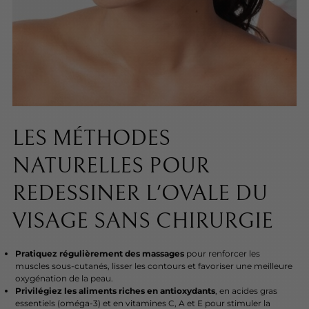
LES MÉTHODES
NATURELLES POUR
REDESSINER L'OVALE DU
VISAGE SANS CHIRURGIE
Pratiquez régulièrement des massages
pour renforcer les
muscles sous-cutanés, lisser les contours et favoriser une meilleure
oxygénation de la peau.
Privilégiez les aliments riches en antioxydants
, en acides gras
essentiels (oméga-3) et en vitamines C, A et E pour stimuler la