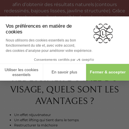
afin d’obtenir des résultats naturels (contours
redessinés, bajoues lissées, jawline structurée). Grâce
à ces techniques, il est possible de prévenir, corriger
et sublimer l’ovale du visage sans chirurgie. Nous
redonnons à la peau de la tonicité, de l’élasticité et
de la fraîcheur. Vous obtenez un résultat anti-âge
longue durée et un visage magnifié, sans incision.
REDESSINER L’OVALE DU
VISAGE, QUELS SONT LES
AVANTAGES ?
Un effet réjuvénateur
Un effet lifting qui tient dans le temps
Restructurer la mâchoire