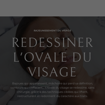
RAJEUNISSEMENT DU VISAGE
REDESSINER
L'OVALE DU
VISAGE
Bajoues qui apparaissent, mâchoire qui perd sa définition,
contours qui s'effacent… L'ovale du visage se redessine, sans
chirurgie, grâce à des techniques ciblées qui liftent,
restructurent et redonnent du caractère aux traits.