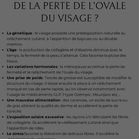
DE LA PERTE DE L’OVALE
DU VISAGE ?
La génétique
: le visage possède une prédisposition naturelle au
relâchement cutané, à l’apparition de bajoues ou au double
menton.
L’âge
: la production de collagène et d’élastine diminue avec le
temps, la fermeté de la peau s’atténue. Cela favorise la ptose des
tissus.
Les variations hormonales
: la ménopause accentue la perte de
fermeté et le relâchement de l’ovale du visage.
Une prise de poids
: l’excès de graisse est susceptible de modifier la
structure du visage. Il laisse ensuite la place à un relâchement
marqué en cas de perte rapide, qu’on observe notamment avec
l’usage de médicaments GLP-1 type Ozempic, Mounjaro etc…
Une mauvaise alimentation
: des carences, un excès de sucre ou
de gras altèrent la qualité du derme et accélèrent la perte de
tonicité.
L’exposition solaire excessive
: les rayons UV détruisent les fibres
de collagène. Ils accélèrent le vieillissement cutané ainsi que
l’apparition de rides.
Le stress
favorise la libération de radicaux libres. Il accélère la