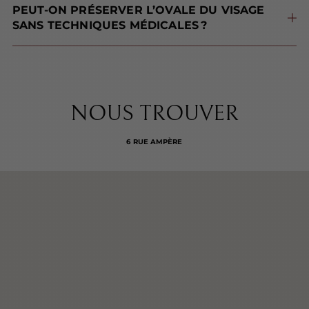
PEUT-ON PRÉSERVER L’OVALE DU VISAGE
SANS TECHNIQUES MÉDICALES ?
Oui, grâce à des gestes quotidiens ciblés, un mode de vie sain et une protection anti-UV, il est possible de préserver la tonicité de l’ovale sans chirurgie.
NOUS TROUVER
6 RUE AMPÈRE