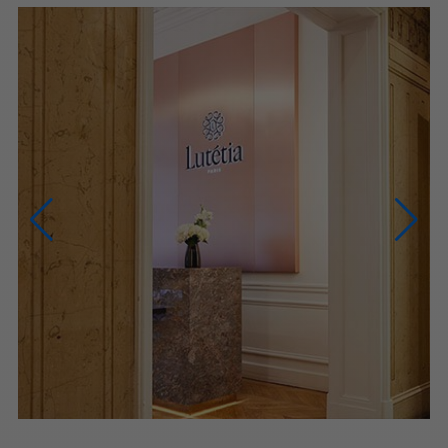
NOUS CONTACTER
NOUS APPELER
du lundi au samedi (9h-20h)
NOUS ÉCRIRE
Via le formulaire de contact
PRENDRE RENDEZ-VOUS
PARIS