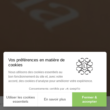
us
>
À quel prix ? - M6