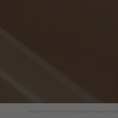
Accueil
>
L'univers de la maison lutétia
>
Ils parlent de no