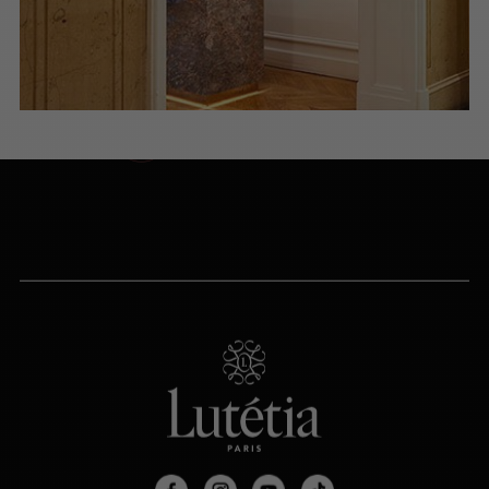
NOUS APPELER
du lundi au samedi (9h-20h)
NOUS ÉCRIRE
Via le formulaire de contact
PRENDRE RENDEZ-VOUS
PARIS