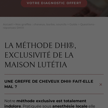
VOTRE DIAGNOSTIC OFFERT
Accueil
>
Nos greffes : cheveux, barbe, sourcils
>
Guide
>
Questions-
réponses DHI®
LA MÉTHODE DHI®,
EXCLUSIVITÉ DE LA
MAISON LUTÉTIA
UNE GREFFE DE CHEVEUX DHI® FAIT-ELLE
MAL ?
Notre
méthode exclusive est totalement
indolore
. Pratiquée sous
anesthésie locale
elle