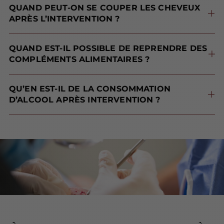
QUAND PEUT-ON SE COUPER LES CHEVEUX
APRÈS L’INTERVENTION ?
coupe faite uniquement aux ciseaux sur la zone donneuse est tout à fait permise 15 jours après intervention
. Vous devriez cependant attendre un mois pour une coupe complète, et un mois pour réaliser une coloration.
QUAND EST-IL POSSIBLE DE REPRENDRE DES
COMPLÉMENTS ALIMENTAIRES ?
de cheveux DHI®.
QU’EN EST-IL DE LA CONSOMMATION
D’ALCOOL APRÈS INTERVENTION ?
sous antibiotiques à la sortie de la clinique
, ainsi, il est fortement recommandé d’attendre 3 jours avant de boire de l’alcool.