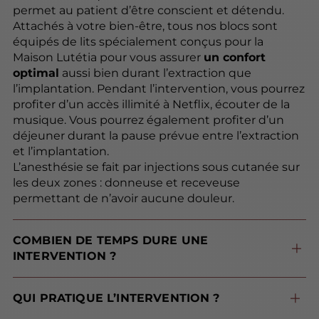
permet au patient d’être conscient et détendu.
Attachés à votre bien-être, tous nos blocs sont
équipés de lits spécialement conçus pour la
Maison Lutétia pour vous assurer
un confort
optimal
aussi bien durant l’extraction que
l’implantation. Pendant l’intervention, vous pourrez
profiter d’un accès illimité à Netflix, écouter de la
musique. Vous pourrez également profiter d’un
déjeuner durant la pause prévue entre l’extraction
et l’implantation.
L’anesthésie se fait par injections sous cutanée sur
les deux zones : donneuse et receveuse
permettant de n’avoir aucune douleur.
COMBIEN DE TEMPS DURE UNE
INTERVENTION ?
dure entre 4 et 8 heures, ou 2 jours
en fonction de la taille de la session et des besoins du patient.
QUI PRATIQUE L’INTERVENTION ?