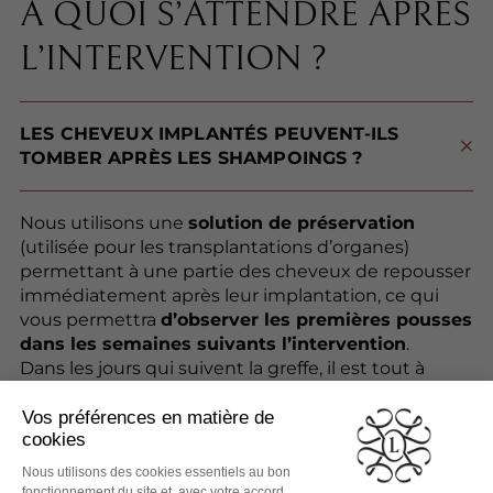
À QUOI S’ATTENDRE APRÈS
L’INTERVENTION ?
LES CHEVEUX IMPLANTÉS PEUVENT-ILS
TOMBER APRÈS LES SHAMPOINGS ?
Nous utilisons une
solution de préservation
(utilisée pour les transplantations d’organes)
permettant à une partie des cheveux de repousser
immédiatement après leur implantation, ce qui
vous permettra
d’observer les premières pousses
dans les semaines suivants l’intervention
.
Dans les jours qui suivent la greffe, il est tout à
fait
courant et normal qu’une grande partie des
cheveux implantés tombent
, notamment
pendant les shampoings. Il ne faut pas s’inquiéter,
un nouveau cycle de croissance débutera. C’est au
bout de
12 mois minimum après l’intervention