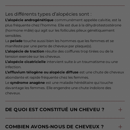
Les différents types d’alopécies sont :
L’alopécie androgénétique
communément appelée calvitie, est la
plus fréquente chez l’homme. Elle est due à la dihydrotestostérone
(hormone mâle) qui agit sur les follicules pileux génétiquement
sensibles.
La
pelade
touche aussi bien les hommes que les femmes et se
manifeste par une perte de cheveux par plaque(s).
L’alopécie de traction
résulte des coiffures trop tirées ou de la
tension exercée sur les cheveux.
L’alopécie cicatricielle
intervient suite à un traumatisme ou une
infection.
L’effluvium télogène ou alopécie diffuse
est une chute de cheveux
abondante et rapide fréquente chez les femmes.
Le
syndrome anagène
est une maladie héréditaire qui touche
davantage les femmes. Elle engendre une chute indolore des
cheveux.
DE QUOI EST CONSTITUÉ UN CHEVEU ?
Trois principaux composants forment un cheveu : la
. Ces matières forment plusieurs couches connues sous le nom de “cuticule“ qui entoure et protège le cortex (partie la plus résistante) situé au centre du cheveu.
COMBIEN AVONS-NOUS DE CHEVEUX ?