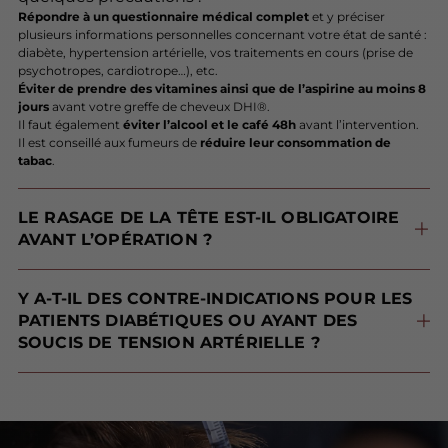
Répondre à un questionnaire médical complet
et y préciser
plusieurs informations personnelles concernant votre état de santé :
diabète, hypertension artérielle, vos traitements en cours (prise de
psychotropes, cardiotrope…), etc.
Éviter de prendre des vitamines ainsi que de l’aspirine au moins 8
jours
avant votre greffe de cheveux DHI®.
Il faut également
éviter l’alcool et le café 48h
avant l’intervention.
Il est conseillé aux fumeurs de
réduire leur consommation de
tabac
.
LE RASAGE DE LA TÊTE EST-IL OBLIGATOIRE
AVANT L’OPÉRATION ?
rasage intégral n’est pas obligatoire lorsqu’une petite taille d’intervention
est requise (donc peu de follicules à extraire), un rasage « invisible » est possible. Ces « lignes de rasages » sont alors camouflées par vos cheveux.
Si la zone traitée est importante, alors le rasage intégral sera nécessaire.
Y A-T-IL DES CONTRE-INDICATIONS POUR LES
PATIENTS DIABÉTIQUES OU AYANT DES
SOUCIS DE TENSION ARTÉRIELLE ?
Aucune contre-indication n’est appliquée aux patients diabétiques
. Ils peuvent tout à fait réaliser une greffe de cheveux DHI®, notre médecin devra simplement contrôler la glycémie au moment de l’acte.
L’hypertension pouvant entraîner des saignements et la tension basse un état trop faible du patient, le médecin surveillera la tension artérielle avant, pendant et après l’intervention.