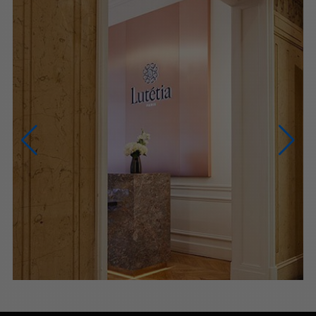
NOUS CONTACTER
NOUS APPELER
du lundi au samedi (9h-20h)
NOUS ÉCRIRE
Via le formulaire de contact
PRENDRE RENDEZ-VOUS
PARIS