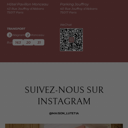
Hôtel Pavillon Monceau
Parking Jouffroy
43 Rue Jouffroy d’Abbans
40 Rue Jouffroy d’Abbans
75017 Paris
75017 Paris
WeChat
TRANSPORT
3
2
Wagram
Monceau
163
20
31
Bus
SUIVEZ-NOUS SUR
INSTAGRAM
@MAISON_LUTETIA