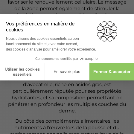
favoriser le renouvellement cellulaire. Le message
de la zone permet également de stimuler la
circulation sanguine et améliorer l’accès des
nutriments au poil, ce qui en encourage la pousse.
En outre, une bonne exfoliation prévient les
risques de poils incarnés, particulièrement
disgracieux sur le visage.
En parallèle, plusieurs huiles végétales
permettent de favoriser la pousse. Parmi les plus
connues : l’huile de ricin, à consistance épaisse,
réputée pour ses propriétés renforçant le bulbe
pileux et stimulant directement la pousse. L’huile
d’avocat elle, riche en acides gras, est
particulièrement réputée pour ses propriétés
hydratantes, et sa composition permettant de
pénétrer en profondeur les multiples couches du
derme.
Du côté des compléments alimentaires, les
nutriments à l’œuvre lors de la pousse et du