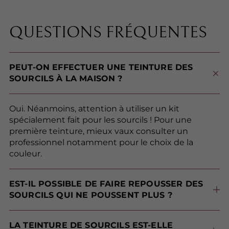
QUESTIONS FRÉQUENTES
PEUT-ON EFFECTUER UNE TEINTURE DES
SOURCILS À LA MAISON ?
Oui. Néanmoins, attention à utiliser un kit
spécialement fait pour les sourcils ! Pour une
première teinture, mieux vaux consulter un
professionnel notamment pour le choix de la
couleur.
EST-IL POSSIBLE DE FAIRE REPOUSSER DES
SOURCILS QUI NE POUSSENT PLUS ?
Cela dépend de la cause de l’arrêt de la pousse. Si la cause est médicale, non. Sinon, il est possible de se tourner vers les huiles végétales et compléments alimentaires.
LA TEINTURE DE SOURCILS EST-ELLE