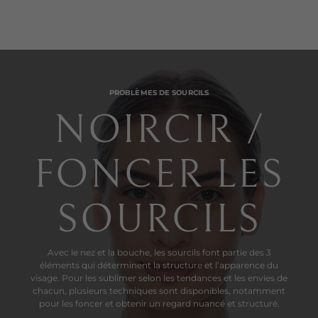
PROBLÈMES DE SOURCILS
NOIRCIR /
FONCER LES
SOURCILS
Avec le nez et la bouche, les sourcils font partie des 3
éléments qui déterminent la structure et l’apparence du
visage. Pour les sublimer selon les tendances et les envies de
chacun, plusieurs techniques sont disponibles, notamment
pour les foncer et obtenir un regard nuancé et structuré.