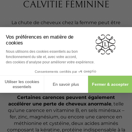
CALVITIE FÉMININE
La chute de cheveux chez la femme peut être
causée par de multiples facteurs. L’alopécie
androgénétique féminine, ou calvitie, est d’origine
héréditaire
. Selon le patrimoine génétique, le cuir
chevelu, les follicules pileux et la fibre capillaire
peuvent développer une certaine sensibilité à
échelle cellulaire, au niveau des échanges
énergétiques et de la régulation des hormones.
Or, dans la plupart des cas, au-delà de l’hérédité,
la
calvitie féminine résulte d’un désordre
hormonal
.
Certaines carences peuvent également
accélérer une perte de cheveux
anormale
, telle
qu’une carence en vitamine B, en sels minéraux –
fer, zinc, magnésium, ou encore une carence en
méthionine et cystéine, deux acides aminés
composant la kératine, protéine indispensable à la