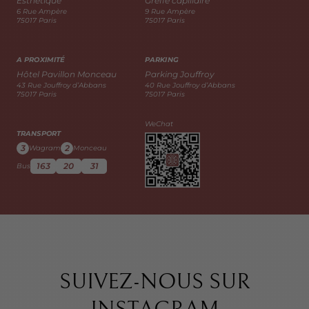
Esthétique
Greffe capillaire
6 Rue Ampère
9 Rue Ampère
75017 Paris
75017 Paris
A PROXIMITÉ
PARKING
Hôtel Pavillon Monceau
Parking Jouffroy
43 Rue Jouffroy d’Abbans
40 Rue Jouffroy d’Abbans
75017 Paris
75017 Paris
WeChat
TRANSPORT
3
2
Wagram
Monceau
163
20
31
Bus
SUIVEZ-NOUS SUR