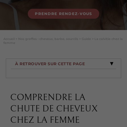
PRENDRE RENDEZ-VOUS
Accueil
>
Nos greffes : cheveux, barbe, sourcils
>
Guide
>
La calvitie chez la
femme
À RETROUVER SUR CETTE PAGE
COMPRENDRE LA
CHUTE DE CHEVEUX
CHEZ LA FEMME