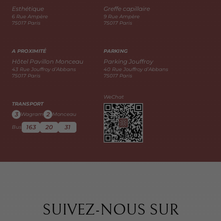
Esthétique
Greffe capillaire
6 Rue Ampère
9 Rue Ampère
75017 Paris
75017 Paris
A PROXIMITÉ
PARKING
Hôtel Pavillon Monceau
Parking Jouffroy
43 Rue Jouffroy d’Abbans
40 Rue Jouffroy d’Abbans
75017 Paris
75017 Paris
WeChat
TRANSPORT
3
2
Wagram
Monceau
163
20
31
Bus
SUIVEZ-NOUS SUR