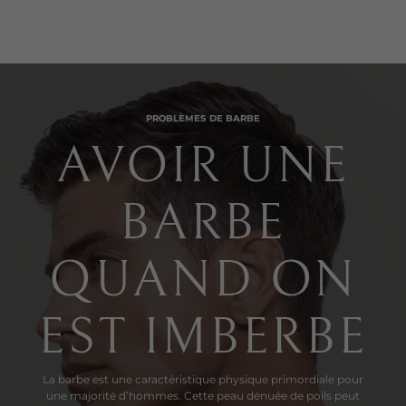
PROBLÈMES DE BARBE
AVOIR UNE
BARBE
QUAND ON
EST IMBERBE
La barbe est une caractéristique physique primordiale pour
une majorité d’hommes. Cette peau dénuée de poils peut