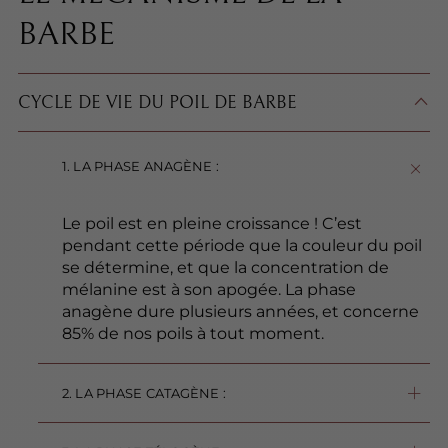
BARBE
CYCLE DE VIE DU POIL DE BARBE
1. LA PHASE ANAGÈNE :
Le poil est en pleine croissance ! C’est
pendant cette période que la couleur du poil
se détermine, et que la concentration de
mélanine est à son apogée. La phase
anagène dure plusieurs années, et concerne
85% de nos poils à tout moment.
2. LA PHASE CATAGÈNE :
Il s’agit d’une phase de transition qui dure 2 semaines : le poil cesse de croître. 3 à 4% des poils sont concernés par cette phase de transition.