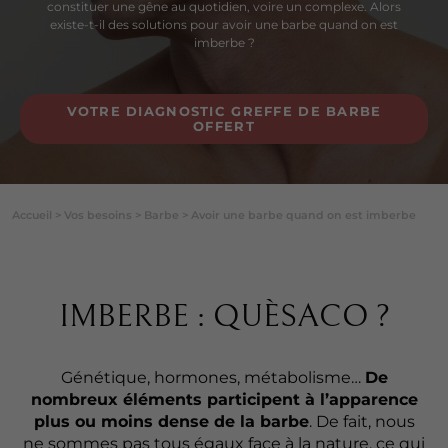
constituer une gêne au quotidien, voire un complexe. Alors
existe-t-il des solutions pour avoir une barbe quand on est
imberbe ?
VOTRE DIAGNOSTIC GREFFE DE BARBE
OFFERT
Accueil
>
Vos besoins
>
Barbe
>
Avoir une barbe quand on est imberbe
IMBERBE : QUÈSACO ?
Génétique, hormones, métabolisme…
De
nombreux éléments participent à l’apparence
plus ou moins dense de la barbe
. De fait, nous
ne sommes pas tous égaux face à la nature, ce qui