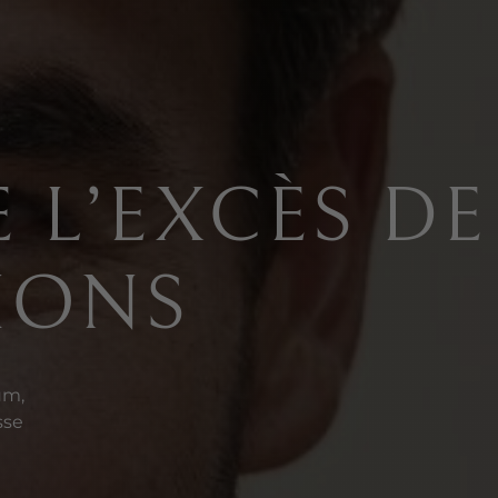
 L’EXCÈS DE
IONS
um,
sse