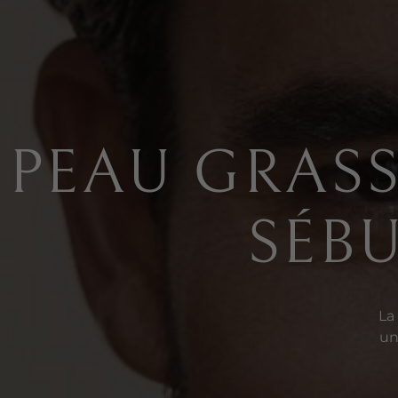
PEAU GRASS
SÉB
La
un