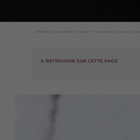
Accueil
>
Vos besoins
>
Visage
>
Peau grasse : cause de l’
À RETROUVER SUR CETTE PAGE