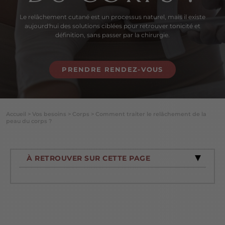
Le relâchement cutané est un processus naturel, mais il existe
aujourd'hui des solutions ciblées pour retrouver tonicité et
définition, sans passer par la chirurgie.
PRENDRE RENDEZ-VOUS
Accueil
>
Vos besoins
>
Corps
>
Comment traiter le relâchement de la
peau du corps ?
À RETROUVER SUR CETTE PAGE