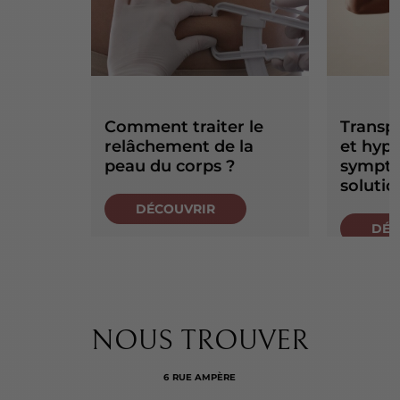
Comment traiter le
Transpi
relâchement de la
et hype
peau du corps ?
symptô
solutio
DÉCOUVRIR
DÉC
NOUS TROUVER
6 RUE AMPÈRE