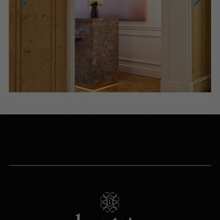
NOUS CONTACTER
NOUS APPELER
du lundi au samedi (9h-20h)
NOUS ÉCRIRE
Via le formulaire de contact
PRENDRE RENDEZ-VOUS
PARIS