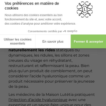
LE VISAGE ET LE CORPS
INJECTIONS D’ACIDE HYALURONIQUE
Injecté de manière non-invasive et indolore à
l’aide d’une canule ou d’une aiguille très fine,
l’acide hyaluronique permet de
combler
naturellement les rides
statiques ou
dynamiques, les ridules, les sillons et zones
creuses du visage en réhydratant,
restructurant et raffermissant la peau. Bien
plus qu’un produit de comblement, on peut
considérer l’acide hyaluronique comme un
produit nécessaire pour préserver la jeunesse
de la peau.
Les médecins de la Maison Lutétia pratiquent
l’injection d’acide hyaluronique
avec une
expertise et un savoir-faire unique pour des