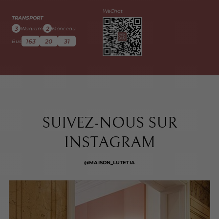
WeChat
TRANSPORT
3
2
Wagram
Monceau
163
20
31
Bus
SUIVEZ-NOUS SUR
INSTAGRAM
@MAISON_LUTETIA