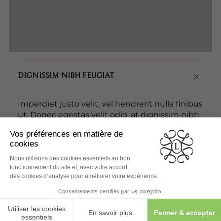
DIGNISSIM NIBH FEUGIAT
Imperdiet justo velit, vel hendrerit nulla finibus
ut. Donec egestas velit odio, at dignissim nibh
feugiat id. In malesuada lectus non elit semper
viverra.