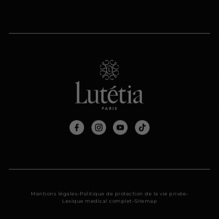
-
-
Mentions légales
Politique de protection de la vie privée
-
Lexique medical complet
Sitemap