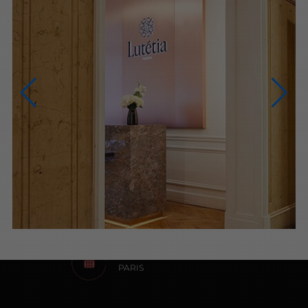
NOUS CONTACTER
NOUS APPELER
du lundi au samedi (9h-20h)
NOUS ÉCRIRE
Via le formulaire de contact
PRENDRE RENDEZ-VOUS
PARIS