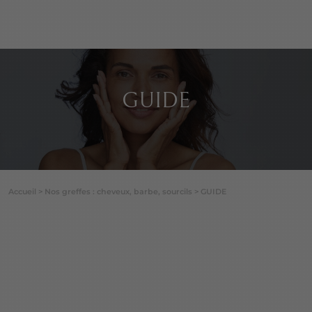
GUIDE
Accueil
>
Nos greffes : cheveux, barbe, sourcils
>
GUIDE