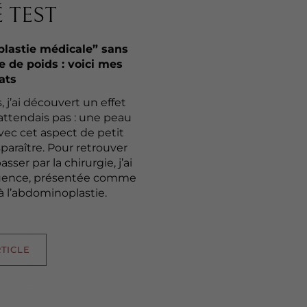
 TEST
plastie médicale” sans
e de poids : voici mes
ats
 j’ai découvert un effet
attendais pas : une peau
vec cet aspect de petit
isparaître. Pour retrouver
ser par la chirurgie, j’ai
quence, présentée comme
à l’abdominoplastie.
RTICLE