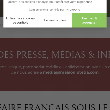
us
>
Presse
S PRESSE, MÉDIAS & I
ournalistique, partenariat média ou collaboration avec un
de nous écrire à
media@maisonlutetia.com
.
FAIRE FRANÇAIS SOUS L