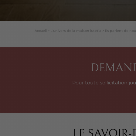
Accueil
>
L'univers de la maison lutétia
>
Ils parlent de no
DEMANDE
Pour toute sollicitation j
LE SAVOIR-