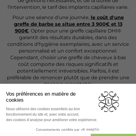
de greffons nécessaires, et de la durée de
l'intervention, le tarif des implants capillaires varie.
Pour une séance d'une journée,
le coût d'une
greffe de barbe se situe entre 3 900€ et 13
900€
. Opter pour une greffe capillaire DHI®
garantit des résultats durables, dans des
conditions d'hygiène exemplaires, avec un service
personnalisé et un confort exceptionnel.
Cependant, choisir une greffe de cheveux à bas
coût comporte des risques significatifs et
potentiellement irréversibles. Parfois, il est
préférable de renoncer plutôt que de prendre une
décision regrettable.
JE PRENDS RDV