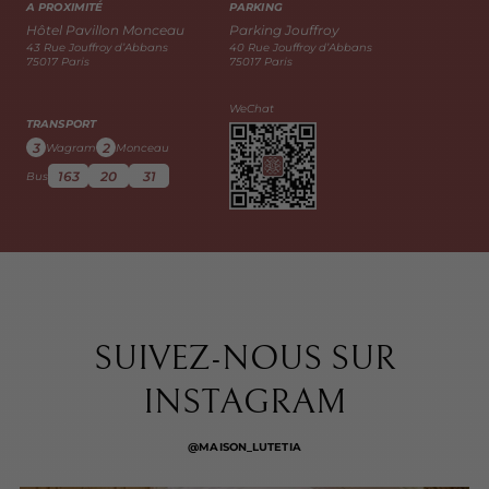
A PROXIMITÉ
PARKING
Hôtel Pavillon Monceau
Parking Jouffroy
43 Rue Jouffroy d’Abbans
40 Rue Jouffroy d’Abbans
75017 Paris
75017 Paris
WeChat
TRANSPORT
3
2
Wagram
Monceau
163
20
31
Bus
SUIVEZ-NOUS SUR
INSTAGRAM
@MAISON_LUTETIA