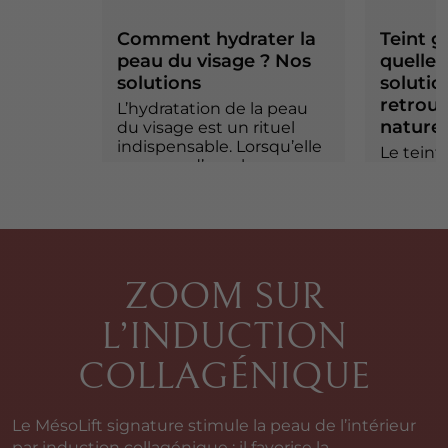
Comment hydrater la
Teint gr
peau du visage ? Nos
quelles
solutions
solutio
retrouv
L’hydratation de la peau
naturel
du visage est un rituel
indispensable. Lorsqu’elle
Le teint
manque d’eau, la peau
l’effet d
devient terne et sujette
stress et
aux ridules.
COR
RÉHYDRATER LA
TEI
PEAU
ZOOM SUR
L’INDUCTION
COLLAGÉNIQUE
Le MésoLift signature stimule la peau de l’intérieur
par induction collagénique : il favorise la