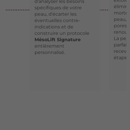
exfoli
d'analyser les besoins
élimine
spécifiques de votre
mortes,
peau, d'écarter les
peau, 
éventuelles contre-
pores e
indications et de
renouv
construire un protocole
La peau
MésoLift Signature
parfai
entièrement
recevoi
personnalisé.
étapes