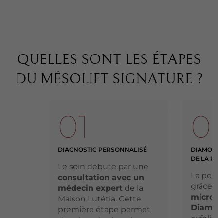
QUELLES SONT LES ÉTAPES
DU MÉSOLIFT SIGNATURE ?
01
0
DIAGNOSTIC PERSONNALISÉ
DIAMOND
DE LA P
Le soin débute par une
La pea
consultation avec un
grâce 
médecin expert
de la
micro
Maison Lutétia. Cette
Diamo
première étape permet