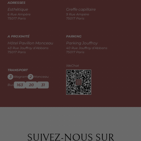
ADRESSES
Esthétique
Greffe capillaire
6 Rue Ampère
9 Rue Ampère
75017 Paris
75017 Paris
A PROXIMITÉ
PARKING
Hôtel Pavillon Monceau
Parking Jouffroy
43 Rue Jouffroy d’Abbans
40 Rue Jouffroy d’Abbans
75017 Paris
75017 Paris
WeChat
TRANSPORT
3
2
Wagram
Monceau
163
20
31
Bus
SUIVEZ-NOUS SUR