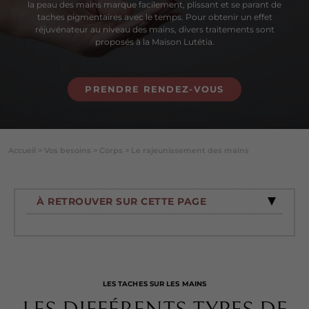
la peau des mains marque facilement, plissant et se parant de
taches pigmentaires avec le temps. Pour obtenir un effet
réjuvénateur au niveau des mains, divers traitements sont
proposés à la Maison Lutétia.
PRENDRE RENDEZ-VOUS
Accueil
>
Vos besoins
>
Corps
>
Le rajeunissement des mains
À RETROUVER SUR CETTE PAGE
LES TACHES SUR LES MAINS