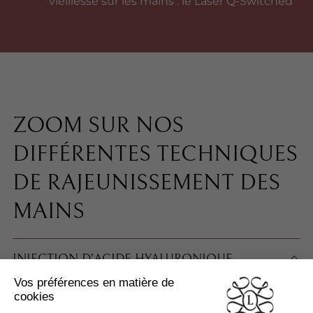
vieillesse sur les mains : le Laser Q-Switched
ZOOM SUR NOS
DIFFÉRENTES TECHNIQUES
DE RAJEUNISSEMENT DES
MAINS
INJECTION D’ACIDE HYALURONIQUE
COMMENT ÇA MARCHE ?