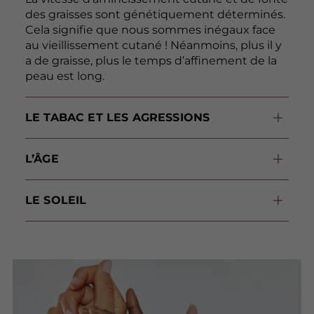
des graisses sont génétiquement déterminés.
Cela signifie que nous sommes inégaux face
au vieillissement cutané ! Néanmoins, plus il y
a de graisse, plus le temps d’affinement de la
peau est long.
LE TABAC ET LES AGRESSIONS
Tous les types d’agression (d’ordre chimique, météorologique…) accélèrent la formation de sillons et l’assèchement cutané.
L’ÂGE
Avec le temps, des taches de vieillesse, aussi appelées lentigos apparaissent. Aussi, la peau des mains s’affine, devenant translucide, avec une tendance à friper. Une fonte des graisses se constate également, rendant les tendons et creux interdigitaux visibles.
LE SOLEIL
Les expositions aux UV sont responsables du photoviellissement de la peau, de l’apparition des taches solaires (ou lentigos), d’une coloration de la peau grise à jaune, de l’aspect sec et rugueux et des kératoses actiniques.