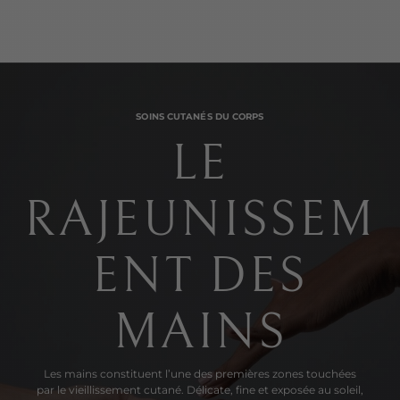
SOINS CUTANÉS DU CORPS
LE
RAJEUNISSEM
ENT DES
MAINS
Les mains constituent l’une des premières zones touchées
par le vieillissement cutané. Délicate, fine et exposée au soleil,