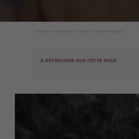
Accueil
>
Vos besoins
>
Sourcils
>
Sourcils trop fins
À RETROUVER SUR CETTE PAGE