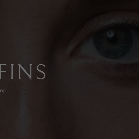
FINS
rop
n
s