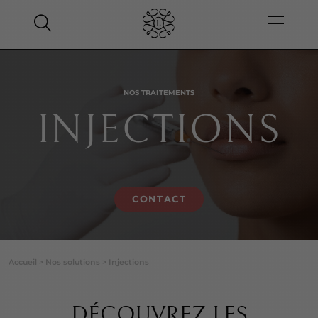
NOS TRAITEMENTS
INJECTIONS
CONTACT
Accueil
>
Nos solutions
>
Injections
DÉCOUVREZ LES