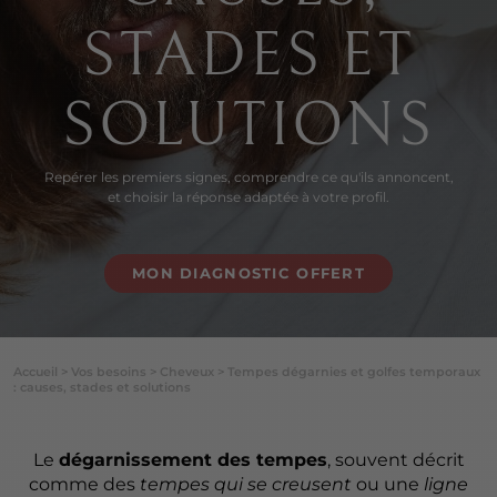
STADES ET
SOLUTIONS
Repérer les premiers signes, comprendre ce qu'ils annoncent,
et choisir la réponse adaptée à votre profil.
MON DIAGNOSTIC OFFERT
Accueil
>
Vos besoins
>
Cheveux
>
Tempes dégarnies et golfes temporaux
: causes, stades et solutions
Le
dégarnissement des tempes
, souvent décrit
comme des
tempes qui se creusent
ou une
ligne