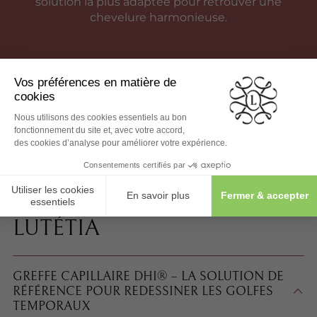
solution la plus adaptée pour retrouver une
chevelure harmonieuse.
PRENEZ RENDEZ-VOUS DANS NOTRE CLINIQUE
À PARIS
LES SOLUTIONS
PROPOSÉES PAR MAISON
LUTÉTIA
GREFFE CAPILLAIRE DHI® – LA SOLUTION DE
RÉFÉRENCE POUR REDESSINER LES GOLFES
TEMPORAUX