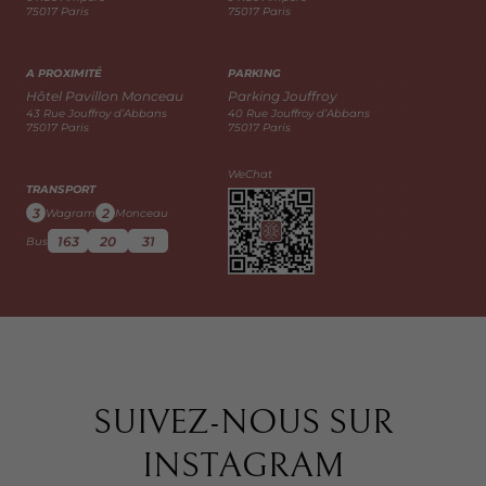
75017 Paris
75017 Paris
A PROXIMITÉ
PARKING
Hôtel Pavillon Monceau
Parking Jouffroy
43 Rue Jouffroy d’Abbans
40 Rue Jouffroy d’Abbans
75017 Paris
75017 Paris
WeChat
TRANSPORT
3
2
Wagram
Monceau
163
20
31
Bus
SUIVEZ-NOUS SUR
INSTAGRAM