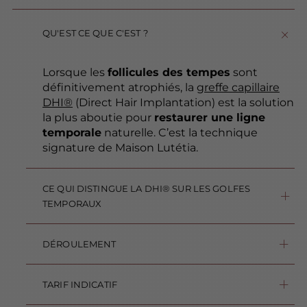
QU'EST CE QUE C'EST ?
Lorsque les
follicules des tempes
sont
définitivement atrophiés, la
greffe capillaire
DHI®
(Direct Hair Implantation) est la solution
la plus aboutie pour
restaurer une ligne
temporale
naturelle. C’est la technique
signature de Maison Lutétia.
CE QUI DISTINGUE LA DHI® SUR LES GOLFES
TEMPORAUX
chaque follicule est replacé unité par unité, permettant un contrôle total de l’angle, de la profondeur et de la direction du cheveu
la technique sans incision préalable préserve l’intégrité du cuir chevelu
le résultat reproduit fidèlement la transition naturelle entre front et chevelure
la zone temporale est topographiquement complexe (courbures, orientation variable) ; la DHI® est particulièrement adaptée à cette anatomie
DÉROULEMENT
intervention sur 1 journée sous anesthésie locale
TARIF INDICATIF
à partir de 3 900 € selon le nombre de greffons