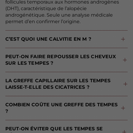
follicules temporaux aux hormones androgènes
(DHT), caractéristique de l’alopécie
androgénétique. Seule une analyse médicale
permet d’en confirmer l’origine.
C’EST QUOI UNE CALVITIE EN M ?
La calvitie en M correspond au recul symétrique des deux golfes temporaux, donnant à la ligne frontale une forme de M caractéristique. Elle correspond généralement aux stades III-IV de l’échelle de Norwood-Hamilton.
PEUT-ON FAIRE REPOUSSER LES CHEVEUX
SUR LES TEMPES ?
Si les follicules sont encore actifs, une repousse est envisageable grâce aux protocoles de stimulation (PRP, MésoLED®, ExoLED®). Lorsque les follicules sont définitivement atrophiés, la greffe capillaire DHI® est la solution de référence.
LA GREFFE CAPILLAIRE SUR LES TEMPES
LAISSE-T-ELLE DES CICATRICES ?
La technique DHI® pratiquée à la Maison Lutétia ne nécessite pas d’incision préalable. Il n’y a pas de cicatrice visible, ce qui est particulièrement important sur la zone temporale.
COMBIEN COÛTE UNE GREFFE DES TEMPES
?
Le tarif dépend du nombre de greffons nécessaires, déterminé lors du bilan. À titre indicatif, les interventions sur les golfes temporaux débutent à partir de 3 900 €.
PEUT-ON ÉVITER QUE LES TEMPES SE