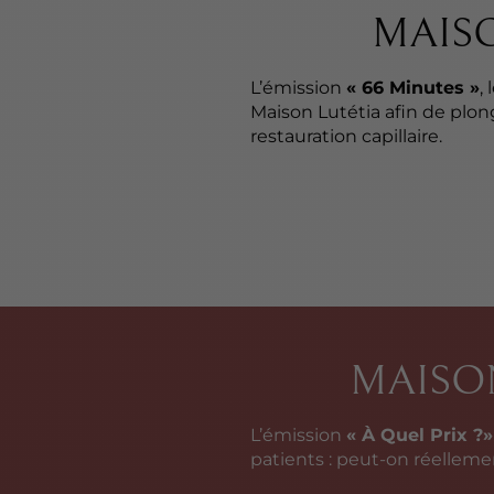
MAISO
L’émission
« 66 Minutes »
,
Maison Lutétia afin de plo
restauration capillaire.
MAISON
L’émission
« À Quel Prix ?»
patients : peut-on réellemen