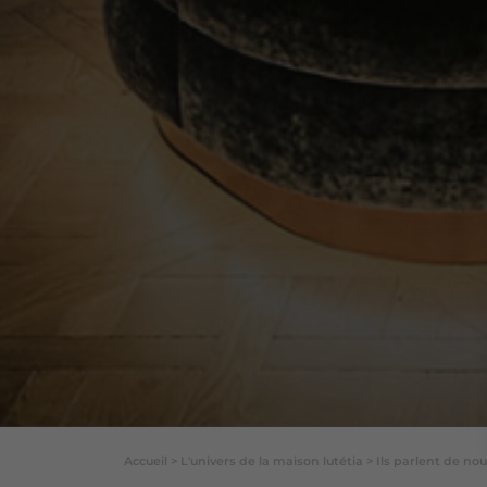
Accueil
>
L'univers de la maison lutétia
>
Ils parlent de no