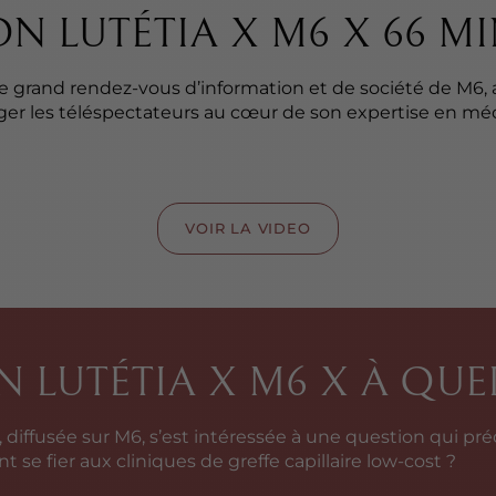
N LUTÉTIA X M6 X 66 M
 le grand rendez-vous d’information et de société de M6, 
nger les téléspectateurs au cœur de son expertise en m
VOIR LA VIDEO
 LUTÉTIA X M6 X À QUEL
, diffusée sur M6, s’est intéressée à une question qui 
t se fier aux cliniques de greffe capillaire low-cost ?