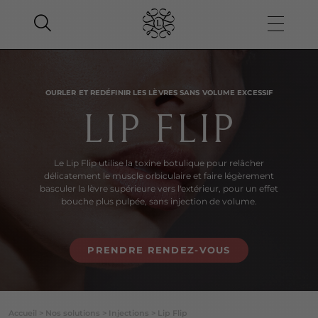
OURLER ET REDÉFINIR LES LÈVRES SANS VOLUME EXCESSIF
LIP FLIP
Le Lip Flip utilise la toxine botulique pour relâcher
délicatement le muscle orbiculaire et faire légèrement
basculer la lèvre supérieure vers l'extérieur, pour un effet
bouche plus pulpée, sans injection de volume.
PRENDRE RENDEZ-VOUS
Accueil
>
Nos solutions
>
Injections
>
Lip Flip