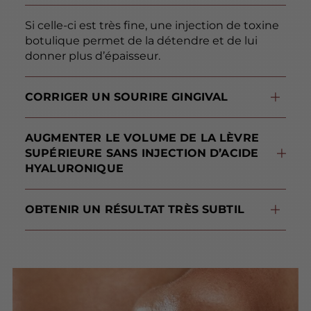
Si celle-ci est très fine, une injection de toxine
botulique permet de la détendre et de lui
donner plus d’épaisseur.
CORRIGER UN SOURIRE GINGIVAL
Si vos gencives apparaissent à chaque fois que vous souriez, le Lip Flip permet de relâcher la lèvre supérieure et d’ainsi les camoufler.
AUGMENTER LE VOLUME DE LA LÈVRE
SUPÉRIEURE SANS INJECTION D’ACIDE
HYALURONIQUE
Vous n’êtes pas prêt(e) à sauter le pas des injections d’acide hyaluronique ou vous y êtes allergique ? Une injection de Botox® permet d’obtenir une bouche plus charnue sans en augmenter le volume, en laissant apparaître davantage de lèvre.
OBTENIR UN RÉSULTAT TRÈS SUBTIL
Le Lip Flip est une technique discrète de sublimation des lèvres. Votre bouche reste la même !