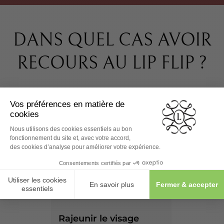
DANS QUEL CAS AVOIR
RECOURS AU LIP FLIP ?
Rajeunir le visage