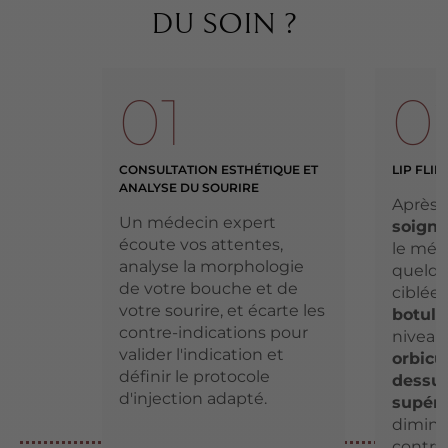
DU SOIN ?
01
0
CONSULTATION ESTHÉTIQUE ET
LIP FLIP
ANALYSE DU SOURIRE
Après 
Un médecin expert
soign
écoute vos attentes,
le méde
analyse la morphologie
quelqu
de votre bouche et de
ciblée
votre sourire, et écarte les
botuli
contre-indications pour
niveau
valider l'indication et
orbicul
définir le protocole
dessus
d'injection adapté.
supéri
diminu
contrac