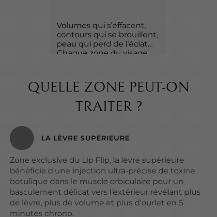
Volumes qui s’effacent,
contours qui se brouillent,
peau qui perd de l’éclat…
Chaque zone du visage
mérite une réponse
ciblée pour retrouver
l’harmonie du visage tout
QUELLE ZONE PEUT-ON
en préservant un résultat
naturel.
TRAITER ?
RAJEUNISSEMENT
DU VISAGE
LA LÈVRE SUPÉRIEURE
Zone exclusive du Lip Flip, la lèvre supérieure
bénéficie d'une injection ultra-précise de toxine
botulique dans le muscle orbiculaire pour un
basculement délicat vers l'extérieur révélant plus
de lèvre, plus de volume et plus d'ourlet en 5
minutes chrono.