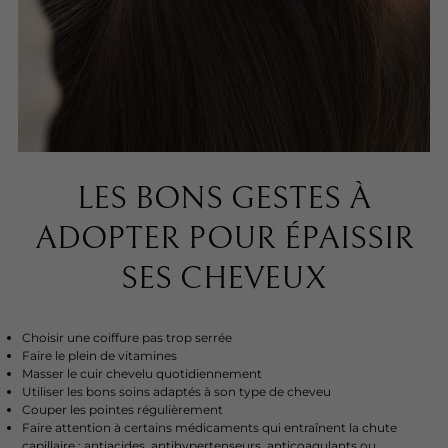
LES BONS GESTES À
ADOPTER POUR ÉPAISSIR
SES CHEVEUX
Choisir une coiffure pas trop serrée
Faire le plein de vitamines
Masser le cuir chevelu quotidiennement
Utiliser les bons soins adaptés à son type de cheveu
Couper les pointes régulièrement
Faire attention à certains médicaments qui entraînent la chute
capillaire : antiacides, antihypertenseurs, anticoagulants ou