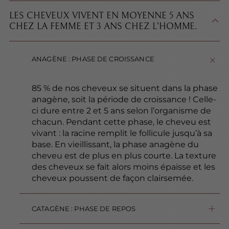
LES CHEVEUX VIVENT EN MOYENNE 5 ANS
CHEZ LA FEMME ET 3 ANS CHEZ L’HOMME.
ANAGÈNE : PHASE DE CROISSANCE
85 % de nos cheveux se situent dans la phase
anagène, soit la période de croissance ! Celle-
ci dure entre 2 et 5 ans selon l’organisme de
chacun. Pendant cette phase, le cheveu est
vivant : la racine remplit le follicule jusqu’à sa
base. En vieillissant, la phase anagène du
cheveu est de plus en plus courte. La texture
des cheveux se fait alors moins épaisse et les
cheveux poussent de façon clairsemée.
CATAGÈNE : PHASE DE REPOS
Environ 3 % des cheveux sont en phase catagène. La croissance du cheveu s’arrête pendant une quinzaine de jours, c’est-à-dire qu’il ne pousse plus. Sa racine remonte vers l’épiderme, mais il reste attaché à son follicule pileux.