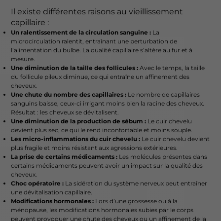
Il existe différentes raisons au vieillissement
capillaire :
Un ralentissement de la circulation sanguine :
La
microcirculation ralentit, entraînant une perturbation de
l’alimentation du bulbe. La qualité capillaire s’altère au fur et à
mesure.
Une diminution de la taille des follicules :
Avec le temps, la taille
du follicule pileux diminue, ce qui entraîne un affinement des
cheveux.
Une chute du nombre des capillaires :
Le nombre de capillaires
sanguins baisse, ceux-ci irrigant moins bien la racine des cheveux.
Résultat : les cheveux se dévitalisent.
Une diminution de la production de sébum :
Le cuir chevelu
devient plus sec, ce qui le rend inconfortable et moins souple.
Les micro-inflammations du cuir chevelu :
Le cuir chevelu devient
plus fragile et moins résistant aux agressions extérieures.
La prise de certains médicaments :
Les molécules présentes dans
certains médicaments peuvent avoir un impact sur la qualité des
cheveux.
Choc opératoire :
La sidération du système nerveux peut entraîner
une dévitalisation capillaire.
Modifications hormonales :
Lors d’une grossesse ou à la
ménopause, les modifications hormonales subies par le corps
peuvent provoquer une
chute des cheveux
ou un affinement de la