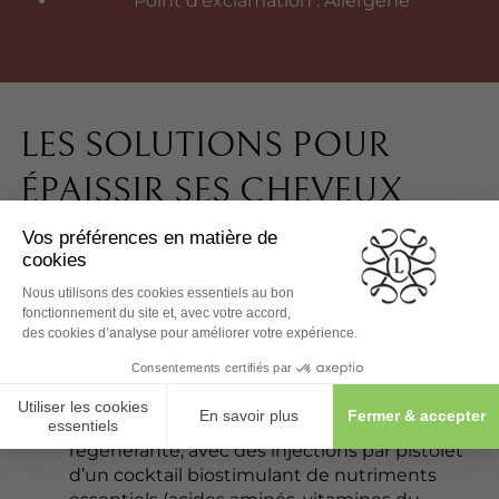
Point d’exclamation : Allergène
LES SOLUTIONS POUR
ÉPAISSIR SES CHEVEUX
LA MÉSOLED CAPILLAIRE
COMMENT ÇA MARCHE ?
La
MésoLED capillaire
associe
mésothérapie
des cheveux
stimulante et luminothérapie
régénérante, avec des injections par pistolet
d’un cocktail biostimulant de nutriments