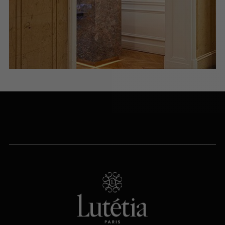
NOUS APPELER
du lundi au samedi (9h-20h)
NOUS ÉCRIRE
Via le formulaire de contact
PRENDRE RENDEZ-VOUS
PARIS