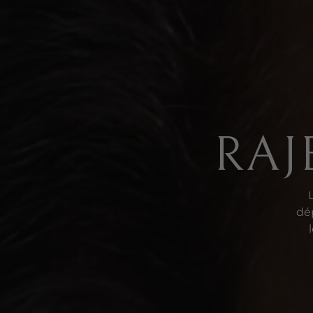
RAJ
dép