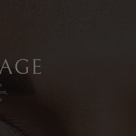
SAGE
e
ent,
e