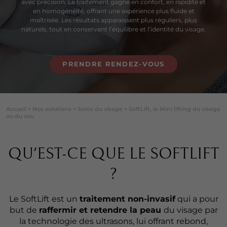
avec précision. Le traitement gagne en confort, en rapidité et
en homogénéité, offrant une expérience plus fluide et
maîtrisée. Les résultats apparaissent plus réguliers, plus
naturels, tout en conservant l’équilibre et l’identité du visage.
PRENDRE RENDEZ-VOUS
Accueil
>
Nos solutions
>
Soins du visage
>
SoftLift, le Mini lifting du visage
ou du cou
QU'EST-CE QUE LE SOFTLIFT
?
Le SoftLift est un
traitement non-invasif
qui a pour
but de
raffermir et retendre la peau
du visage par
la technologie des ultrasons, lui offrant rebond,