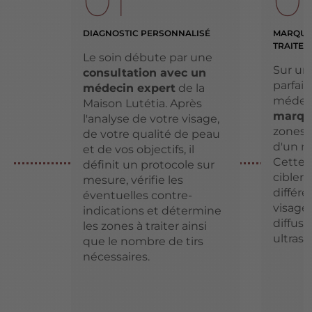
01
0
DIAGNOSTIC PERSONNALISÉ
MARQUA
TRAITE
Le soin débute par une
Sur un
consultation avec un
parfai
médecin expert
de la
médeci
Maison Lutétia. Après
marqu
l'analyse de votre visage,
zones à
de votre qualité de peau
d'un m
et de vos objectifs, il
Cette 
définit un protocole sur
cibler 
mesure, vérifie les
différ
éventuelles contre-
visage 
indications et détermine
diffus
les zones à traiter ainsi
ultraso
que le nombre de tirs
nécessaires.