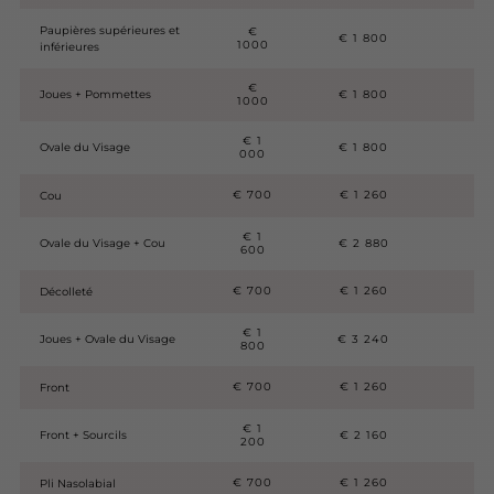
Paupières supérieures et
€
€ 1 800
1000
inférieures
€
Joues + Pommettes
€ 1 800
1000
€ 1
Ovale du Visage
€ 1 800
000
€ 700
€ 1 260
Cou
€ 1
Ovale du Visage + Cou
€ 2 880
600
€ 700
€ 1 260
Décolleté
€ 1
Joues + Ovale du Visage
€ 3 240
800
€ 700
€ 1 260
Front
€ 1
Front + Sourcils
€ 2 160
200
€ 700
€ 1 260
Pli Nasolabial