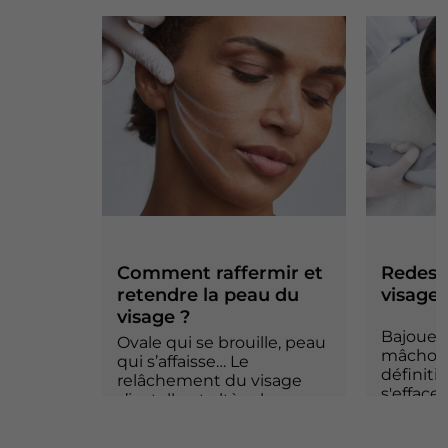
Comment raffermir et
Redessi
retendre la peau du
visage
visage ?
Bajoues 
Ovale qui se brouille, peau
mâchoir
qui s’affaisse… Le
définiti
relâchement du visage
s'efface
s’installe et altère les
visage s
contours.
chirurgi