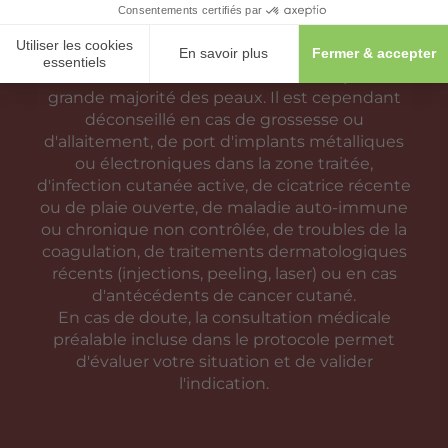
DU SOFTLIFT ?
Le SoftLift est un soin non invasif adapté à la
grande majorité des peaux. Il est cependant
déconseillé en cas de grossesse ou
d'allaitement, de port d'implants métalliques
ou électroniques dans la zone traitée,
d'infection cutanée active, de cicatrice récente
ou de plaie ouverte, de maladie auto-immune
ou chronique non contrôlée, de troubles de la
coagulation, de traitements dermatologiques
récents (injections, peeling, laser) ou en cas
d'antécédents de cancer cutané.
En cas de doute, la consultation médicale
préalable incluse dans le protocole permet
d'évaluer votre situation et de valider
l'indication.