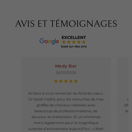
techniqu
RETENDRE LA
liftent, 
PEAU DU VISAGE
redonne
SANS CHIRURGIE
aux trait
AVIS ET TÉMOIGNAGES
RED
L'O
EXCELLENT
★★★★★
VIS
basé sur des avis
Medy Ber
26/05/2026
★★★★★
Je tiens à vous remercier du fond du cœur,
T
Dr Sarah Fadhli, pour les retouches de mes
sé
greffes de cheveux, réalisées avec
diff
beaucoup de professionnalisme, de
leu
douceur et d’attention. Et un immense
f
merci également pour la magnifique
surprise d’anniversaire aujourd’hui… c’était