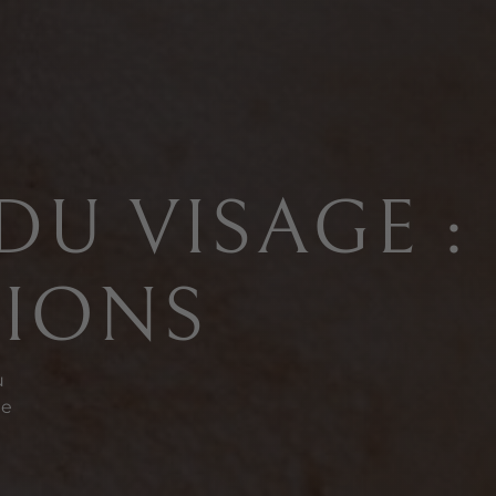
DU VISAGE :
TIONS
u
ne