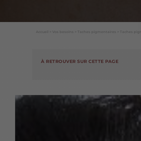
Accueil
>
Vos besoins
>
Taches pigmentaires
>
Taches pigm
À RETROUVER SUR CETTE PAGE