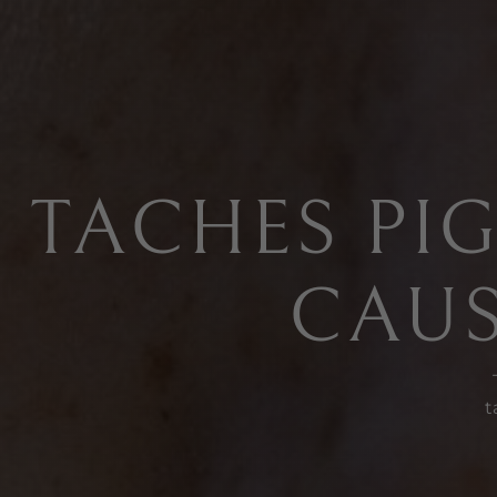
TACHES PIG
CAUS
t