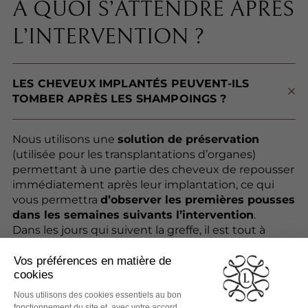
À QUOI S’ATTENDRE APRÈS
L’INTERVENTION ?
LES CHEVEUX IMPLANTÉS PEUVENT-ILS
TOMBER APRÈS LES SHAMPOINGS ?
Nous utilisons une
solution de préservation
(utilisée pour les transplantations d’organes)
permettant à une partie des cheveux de repousser
immédiatement après leur implantation, ce qui
vous permettra
d’observer les premières pousses
dans les semaines suivants l’intervention
.
Dans les jours qui suivent la greffe, il est tout à
fait
courant et normal qu’une grande partie des
cheveux implantés tombent
, notamment
pendant les shampoings. Il ne faut pas s’inquiéter,
un nouveau cycle de croissance débutera. C’est au
bout de
12 mois minimum après l’intervention