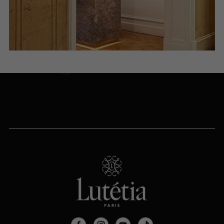
NOUS APPELER
du lundi au samedi (9h-20h)
NOUS ÉCRIRE
Via le formulaire de contact
PRENDRE RENDEZ-VOUS
PARIS