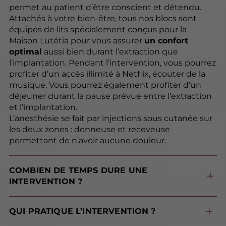
permet au patient d’être conscient et détendu.
Attachés à votre bien-être, tous nos blocs sont
équipés de lits spécialement conçus pour la
Maison Lutétia pour vous assurer
un confort
optimal
aussi bien durant l’extraction que
l’implantation. Pendant l’intervention, vous pourrez
profiter d’un accès illimité à Netflix, écouter de la
musique. Vous pourrez également profiter d’un
déjeuner durant la pause prévue entre l’extraction
et l’implantation.
L’anesthésie se fait par injections sous cutanée sur
les deux zones : donneuse et receveuse
permettant de n’avoir aucune douleur.
COMBIEN DE TEMPS DURE UNE
INTERVENTION ?
dure entre 4 et 8 heures, ou 2 jours
en fonction de la taille de la session et des besoins du patient.
QUI PRATIQUE L’INTERVENTION ?