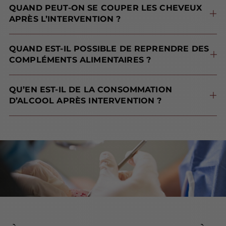
QUAND PEUT-ON SE COUPER LES CHEVEUX
APRÈS L’INTERVENTION ?
coupe faite uniquement aux ciseaux sur la zone donneuse est tout à fait permise 15 jours après intervention
. Vous devriez cependant attendre un mois pour une coupe complète, et un mois pour réaliser une coloration.
QUAND EST-IL POSSIBLE DE REPRENDRE DES
COMPLÉMENTS ALIMENTAIRES ?
de cheveux DHI®.
QU’EN EST-IL DE LA CONSOMMATION
D’ALCOOL APRÈS INTERVENTION ?
sous antibiotiques à la sortie de la clinique
, ainsi, il est fortement recommandé d’attendre 3 jours avant de boire de l’alcool.