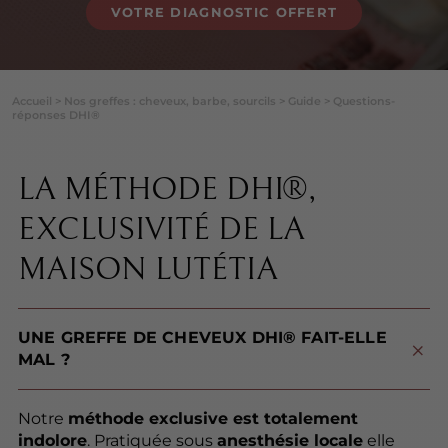
VOTRE DIAGNOSTIC OFFERT
Accueil
>
Nos greffes : cheveux, barbe, sourcils
>
Guide
>
Questions-
réponses DHI®
LA MÉTHODE DHI®,
EXCLUSIVITÉ DE LA
MAISON LUTÉTIA
UNE GREFFE DE CHEVEUX DHI® FAIT-ELLE
MAL ?
Notre
méthode exclusive est totalement
indolore
. Pratiquée sous
anesthésie locale
elle