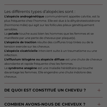
Les différents types d’alopécies sont :
L’alopécie androgénétique
communément appelée calvitie, est la
plus fréquente chez l’homme. Elle est due à la dihydrotestostérone
(hormone mâle) qui agit sur les follicules pileux génétiquement
sensibles.
La
pelade
touche aussi bien les hommes que les femmes et se
manifeste par une perte de cheveux par plaque(s).
L’alopécie de traction
résulte des coiffures trop tirées ou de la
tension exercée sur les cheveux.
L’alopécie cicatricielle
intervient suite à un traumatisme ou une
infection.
L’effluvium télogène ou alopécie diffuse
est une chute de cheveux
abondante et rapide fréquente chez les femmes.
Le
syndrome anagène
est une maladie héréditaire qui touche
davantage les femmes. Elle engendre une chute indolore des
cheveux.
DE QUOI EST CONSTITUÉ UN CHEVEU ?
Trois principaux composants forment un cheveu : la
. Ces matières forment plusieurs couches connues sous le nom de “cuticule“ qui entoure et protège le cortex (partie la plus résistante) situé au centre du cheveu.
COMBIEN AVONS-NOUS DE CHEVEUX ?