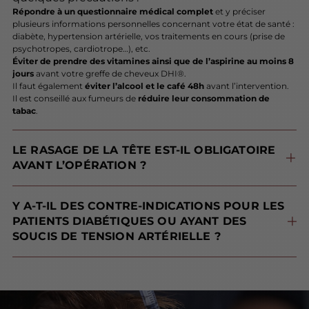
Répondre à un questionnaire médical complet
et y préciser
plusieurs informations personnelles concernant votre état de santé :
diabète, hypertension artérielle, vos traitements en cours (prise de
psychotropes, cardiotrope…), etc.
Éviter de prendre des vitamines ainsi que de l’aspirine au moins 8
jours
avant votre greffe de cheveux DHI®.
Il faut également
éviter l’alcool et le café 48h
avant l’intervention.
Il est conseillé aux fumeurs de
réduire leur consommation de
tabac
.
LE RASAGE DE LA TÊTE EST-IL OBLIGATOIRE
AVANT L’OPÉRATION ?
rasage intégral n’est pas obligatoire lorsqu’une petite taille d’intervention
est requise (donc peu de follicules à extraire), un rasage « invisible » est possible. Ces « lignes de rasages » sont alors camouflées par vos cheveux.
Si la zone traitée est importante, alors le rasage intégral sera nécessaire.
Y A-T-IL DES CONTRE-INDICATIONS POUR LES
PATIENTS DIABÉTIQUES OU AYANT DES
SOUCIS DE TENSION ARTÉRIELLE ?
Aucune contre-indication n’est appliquée aux patients diabétiques
. Ils peuvent tout à fait réaliser une greffe de cheveux DHI®, notre médecin devra simplement contrôler la glycémie au moment de l’acte.
L’hypertension pouvant entraîner des saignements et la tension basse un état trop faible du patient, le médecin surveillera la tension artérielle avant, pendant et après l’intervention.