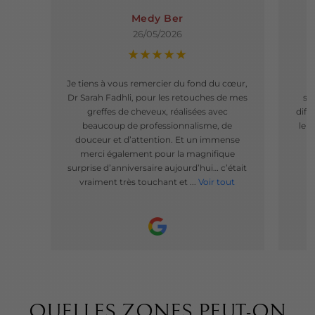
Medy Ber
26/05/2026
★★★★★
Je tiens à vous remercier du fond du cœur,
T
Dr Sarah Fadhli, pour les retouches de mes
sé
greffes de cheveux, réalisées avec
diff
beaucoup de professionnalisme, de
leu
douceur et d’attention. Et un immense
f
merci également pour la magnifique
surprise d’anniversaire aujourd’hui… c’était
vraiment très touchant et ...
Voir tout
QUELLES ZONES PEUT-ON