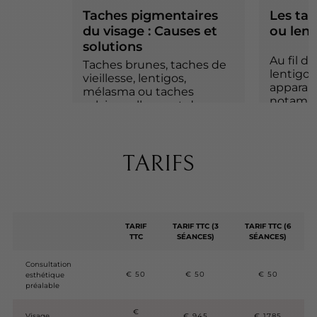
Taches pigmentaires
Les tac
du visage : Causes et
ou lent
solutions
Au fil d
Taches brunes, taches de
lentigos
vieillesse, lentigos,
apparais
mélasma ou taches
notamme
solaires, elles sont dues au
les main
soleil, au temps ou à une
des zon
évolution hormonale.
particu
exposée
TARIFS
CORRIGER LES
TACHES
TRA
PIGMENTAIRES
LEN
TAC
VIEI
TARIF
TARIF TTC (3
TARIF TTC (6
TTC
SÉANCES)
SÉANCES)
Consultation
€ 50
€ 50
€ 50
esthétique
préalable
€
Visage
€ 945
€ 1785