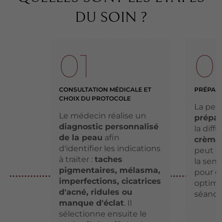
DU SOIN ?
01
0
CONSULTATION MÉDICALE ET
PRÉPARA
CHOIX DU PROTOCOLE
La pea
Le médecin réalise un
prépa
diagnostic personnalisé
la diff
de la peau
afin
crème
d'identifier les indications
peut ê
à traiter :
taches
la sens
pigmentaires, mélasma,
pour g
imperfections, cicatrices
optimal
d'acné, ridules ou
séance
manque d'éclat
. Il
sélectionne ensuite le