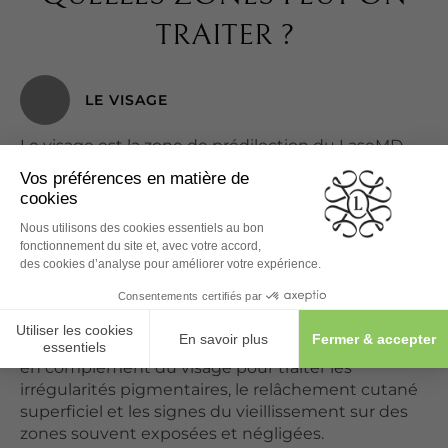
TRAITER ?
LE VISAGE
Le visage est la zone de prédilection du LaseMD
Ultra pour traiter l'ensemble des problématiques
cutanées (taches, ridules, imperfections, acné,
teint terne) en une seule séance avec un
protocole d'actifs entièrement personnalisé.
LE COU ET LE DÉCOLLETÉ
Le cou et le décolleté bénéficient du traitement
en complément du visage pour traiter les
irrégularités pigmentaires, le relâchement cutané
superficiel et les signes du vieillissement sur des
zones souvent exposées et négligées.