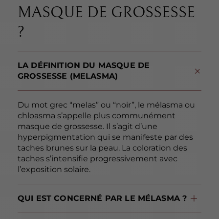
MASQUE DE GROSSESSE
?
LA DÉFINITION DU MASQUE DE
GROSSESSE (MELASMA)
Du mot grec “melas” ou “noir”, le mélasma ou
chloasma s’appelle plus communément
masque de grossesse. Il s’agit d’une
hyperpigmentation qui se manifeste par des
taches brunes sur la peau. La coloration des
taches s’intensifie progressivement avec
l’exposition solaire.
QUI EST CONCERNÉ PAR LE MÉLASMA ?
Le mélasma touche majoritairement les femmes de la puberté à la ménopause, en particulier les
ou les femmes sous traitement médicamenteux comprenant des hormones, comme les contraceptifs. Tous les types de peaux sont concernés, les peaux mates étant toutefois davantage touchées par ce phénomène.