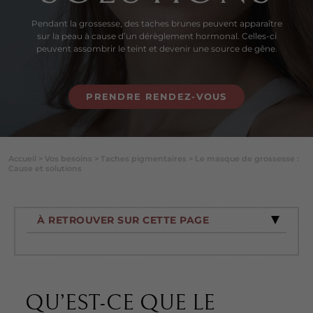
Pendant la grossesse, des taches brunes peuvent apparaître
sur la peau à cause d’un dérèglement hormonal. Celles-ci
peuvent assombrir le teint et devenir une source de gêne.
PRENDRE RENDEZ-VOUS
Accueil
>
Vos besoins
>
Taches pigmentaires
>
Le masque de grossesse :
Cause et solutions
À RETROUVER SUR CETTE PAGE
QU’EST-CE QUE LE