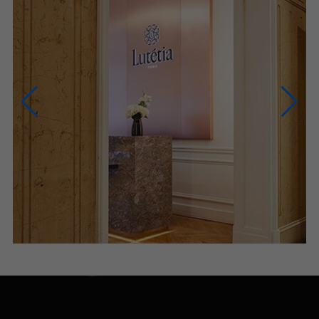
NOUS CONTACTER
NOUS APPELER
du lundi au samedi (9h-20h)
NOUS ÉCRIRE
Via le formulaire de contact
PRENDRE RENDEZ-VOUS
PARIS