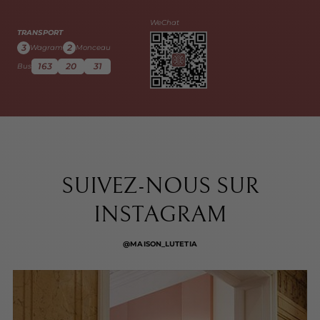
WeChat
TRANSPORT
3
2
Wagram
Monceau
163
20
31
Bus
SUIVEZ-NOUS SUR
INSTAGRAM
@MAISON_LUTETIA