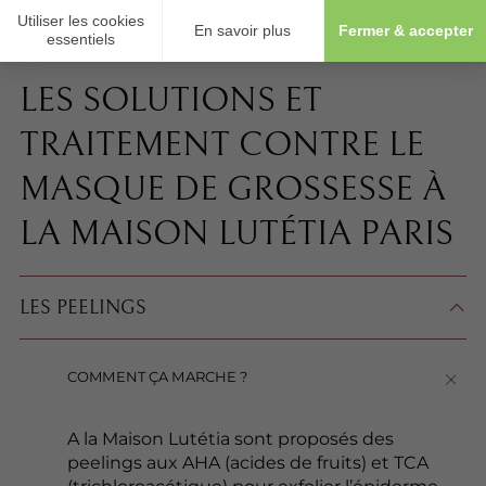
LES SOLUTIONS ET
TRAITEMENT CONTRE LE
MASQUE DE GROSSESSE À
LA MAISON LUTÉTIA PARIS
LES PEELINGS
COMMENT ÇA MARCHE ?
A la Maison Lutétia sont proposés des
peelings aux AHA (acides de fruits) et TCA