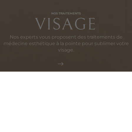
NOS TRAITEMENTS
VISAGE
Nos experts vous proposent des traitements de
médecine esthétique à la pointe pour sublimer votre
visage.