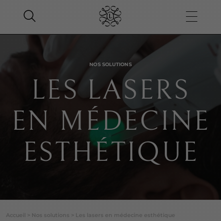
NOS SOLUTIONS
LES LASERS
EN MÉDECINE
ESTHÉTIQUE
Accueil
>
Nos solutions
>
Les lasers en médecine esthétique