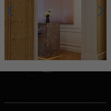
NOUS CONTACTER
NOUS APPELER
du lundi au samedi (9h-20h)
NOUS ÉCRIRE
Via le formulaire de contact
PRENDRE RENDEZ-VOUS
PARIS