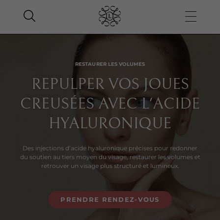
RESTAURER LES VOLUMES
REPULPER VOS JOUES
CREUSÉES AVEC L'ACIDE
HYALURONIQUE
Des injections d’acide hyaluronique précises pour redonner
du soutien au tiers moyen du visage, restaurer les volumes et
retrouver un visage plus structuré et lumineux.
PRENDRE RENDEZ-VOUS