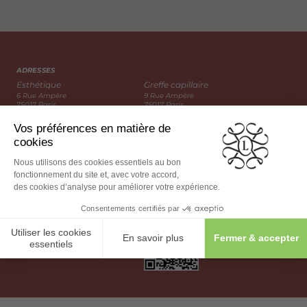
ADRESSES
Esthétique
Greffe capillaire
6 Rue Ampère
9 Rue Ampère
75017 Paris
75017 Paris
A PROXIMITÉ
PARKING
Hôtel Pavillon Monceau
Parking Jouffroy
43 Rue Jouffroy d’Abbans
40 Rue Jouffroy d’Abbans
75017 Paris
75017 Paris
WeChat
TRANSPORT
3
2
Wagram
Monceau
163
20
31
Bus