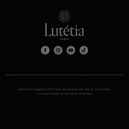
-
-
Mentions légales
Politique de protection de la vie privée
-
Lexique medical complet
Sitemap