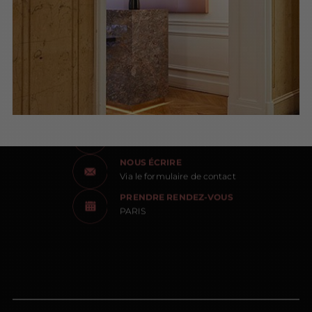
NOUS CONTACTER
NOUS APPELER
du lundi au samedi (9h-20h)
NOUS ÉCRIRE
Via le formulaire de contact
PRENDRE RENDEZ-VOUS
PARIS