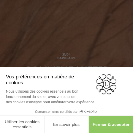
21/04
CAPILLAIRE
COMMENT LUTTER
CONTRE LA CALVITIE ?
Phénomène majoritairement masculin, la calvitie se
caractérise par une chute de cheveux graduelle qui
commence en général par le front et le sommet du crâne.
Touchant environ 1 homme sur 2, elle est due à un excès
d’androgènes, soit les hormones mâles. Cette chute peut
débuter entre 20 et 35 ans, parfois plus tardivement. Plus 10
millions d’hommes en France sont touchés par la calvitie, 30