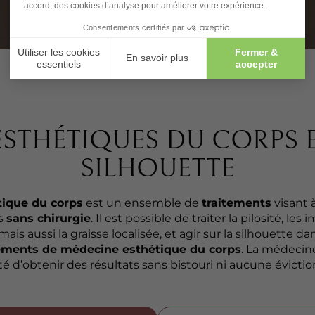
ESTHÉTIQUES DU CORPS E
SILHOUETTE
ique du corps
est un ensemble de
traitements
visant 
es
sans chirurgie
. Il est possible de traiter la pilosité, le
ais aussi la graisse localisée, et agir sur la silhouette dans
tements de médecine esthétique du corps
. La médecine
ité d’obtenir des résultats sans bistouri ni aucune éviction