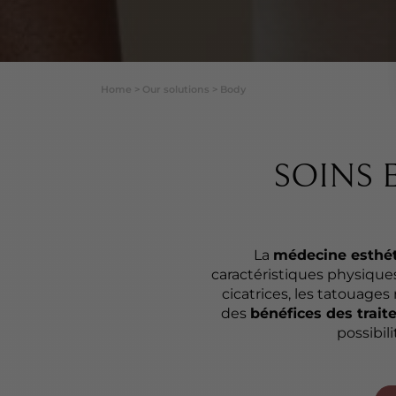
Home
>
Our solutions
>
Body
SOINS 
La
médecine esthét
caractéristiques physiqu
cicatrices, les tatouages m
des
bénéfices des trai
possibil