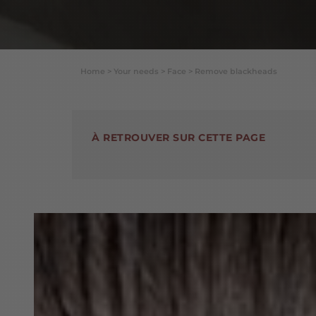
Home
>
Your needs
>
Face
>
Remove blackheads
À RETROUVER SUR CETTE PAGE