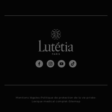
-
-
Mentions légales
Politique de protection de la vie privée
-
Lexique medical complet
Sitemap