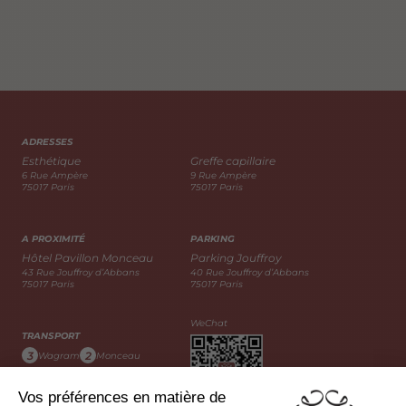
ADRESSES
Esthétique
Greffe capillaire
6 Rue Ampère
9 Rue Ampère
75017 Paris
75017 Paris
A PROXIMITÉ
PARKING
Hôtel Pavillon Monceau
Parking Jouffroy
43 Rue Jouffroy d’Abbans
40 Rue Jouffroy d’Abbans
75017 Paris
75017 Paris
WeChat
TRANSPORT
3
2
Wagram
Monceau
163
20
31
Bus