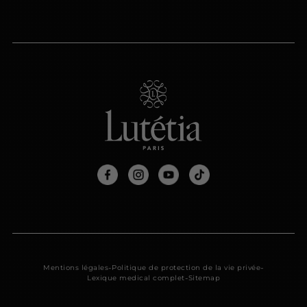
-
-
Mentions légales
Politique de protection de la vie privée
-
Lexique medical complet
Sitemap