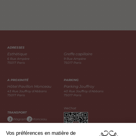
ADRESSES
Esthétique
Greffe capillaire
6 Rue Ampère
9 Rue Ampère
75017 Paris
75017 Paris
A PROXIMITÉ
PARKING
Hôtel Pavillon Monceau
Parking Jouffroy
43 Rue Jouffroy d’Abbans
40 Rue Jouffroy d’Abbans
75017 Paris
75017 Paris
WeChat
TRANSPORT
3
2
Wagram
Monceau
163
20
31
Bus