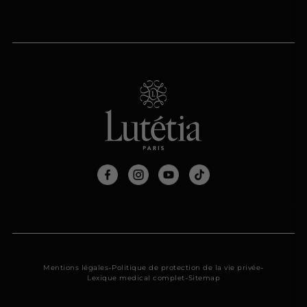
-
-
Mentions légales
Politique de protection de la vie privée
-
Lexique medical complet
Sitemap