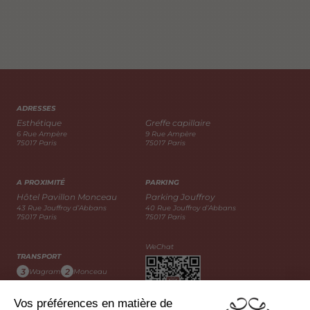
ADRESSES
Esthétique
Greffe capillaire
6 Rue Ampère
9 Rue Ampère
75017 Paris
75017 Paris
A PROXIMITÉ
PARKING
Hôtel Pavillon Monceau
Parking Jouffroy
43 Rue Jouffroy d’Abbans
40 Rue Jouffroy d’Abbans
75017 Paris
75017 Paris
WeChat
TRANSPORT
3
2
Wagram
Monceau
163
20
31
Bus