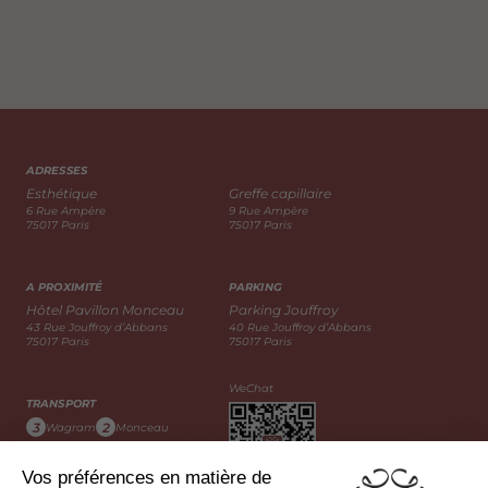
ADRESSES
Esthétique
Greffe capillaire
6 Rue Ampère
9 Rue Ampère
75017 Paris
75017 Paris
A PROXIMITÉ
PARKING
Hôtel Pavillon Monceau
Parking Jouffroy
43 Rue Jouffroy d’Abbans
40 Rue Jouffroy d’Abbans
75017 Paris
75017 Paris
WeChat
TRANSPORT
3
2
Wagram
Monceau
163
20
31
Bus