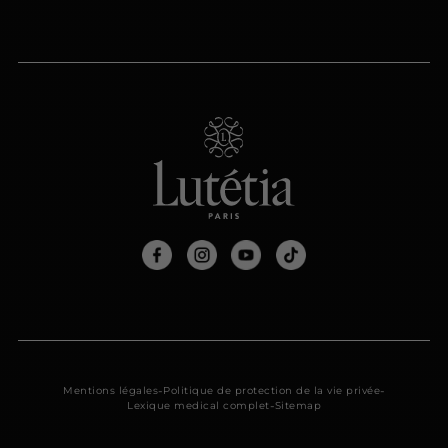
-
-
Mentions légales
Politique de protection de la vie privée
-
Lexique medical complet
Sitemap